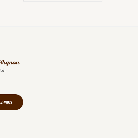
s Vignon
ité
.