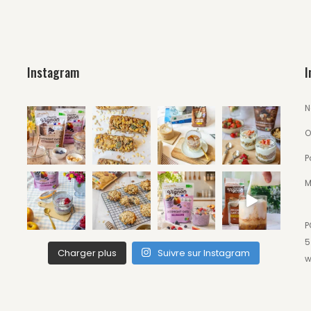
Instagram
I
N
O
P
M
P
5
Charger plus
Suivre sur Instagram
w