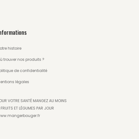
nformations
otre histoire
ù trouver nos produits ?
olitique de confidentialité
entions légales
OUR VOTRE SANTÉ MANGEZ AU MOINS
 FRUITS ET LÉGUMES PAR JOUR
ww.mangerbouger.fr