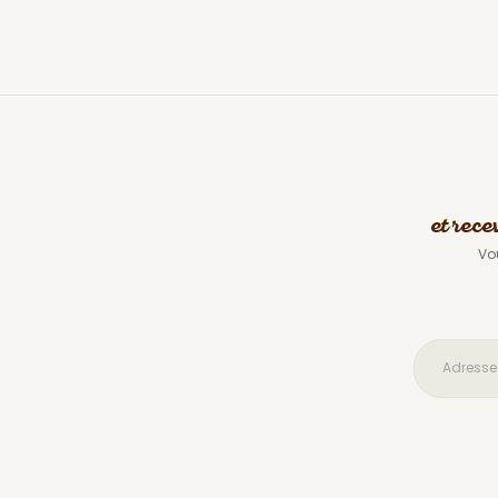
et rece
Vo