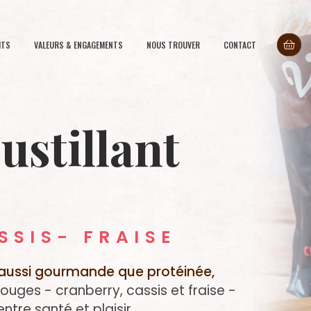
ITS
VALEURS & ENGAGEMENTS
NOUS TROUVER
CONTACT
ustillant
SSIS- FRAISE
t aussi gourmande que protéinée,
rouges - cranberry, cassis et fraise -
ntre santé et plaisir.