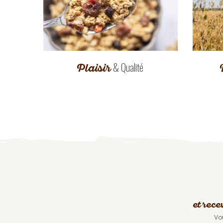
& Qualité
Plaisir
et rece
Vo