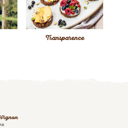
Transparence
s Vignon
ité
.