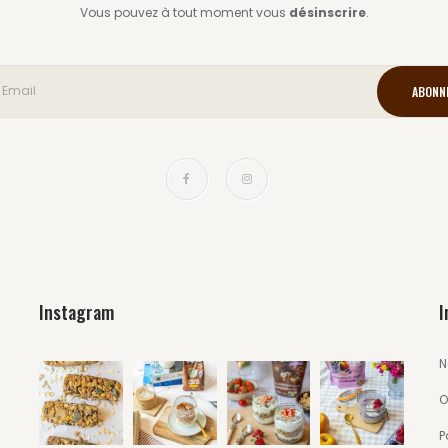
Vous pouvez à tout moment vous
désinscrire
.
Instagram
I
N
O
P