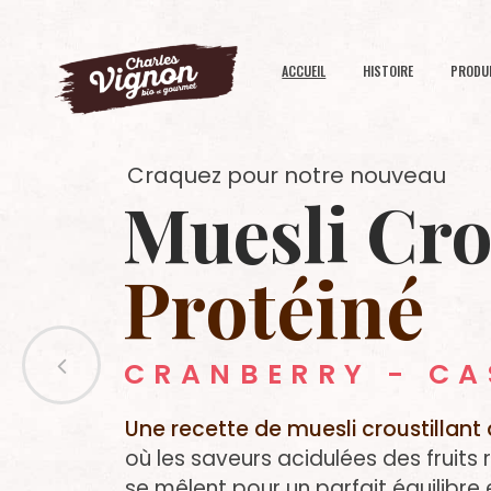
ACCUEIL
HISTOIRE
PRODU
Craquez pour notre nouveau
Muesli Cro
Protéiné
CRANBERRY - CA
Une recette de muesli croustillan
où les saveurs acidulées des fruits 
se mêlent pour un parfait équilibre e