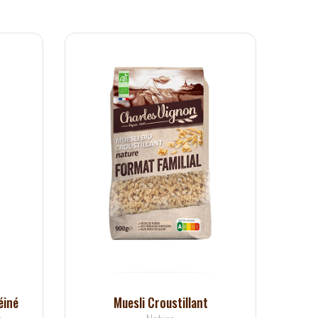
éiné
Muesli Croustillant