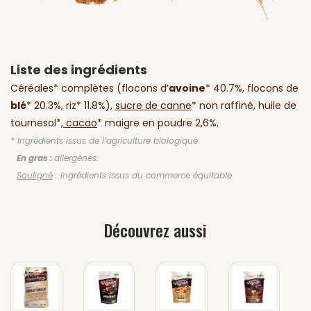
Liste des ingrédients
Céréales* complètes (flocons d’
avoine
* 40.7%, flocons de
blé
* 20.3%, riz* 11.8%),
sucre de canne
* non raffiné, huile de
tournesol*,
cacao
* maigre en poudre 2,6%.
* Ingrédients issus de l’agriculture biologique
En gras :
allergènes.
Souligné
: ingrédients issus du commerce équitable
Découvrez aussi