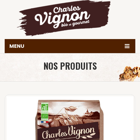
MENU
Accueil
NOS PRODUITS
Histoire
Produits
Valeurs & engagements
Nous trouver
Contact
Achetez en ligne