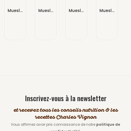
Muesli Croustillant Nature
Muesli Croustillant Protéiné Chocolat
Muesli Céréales Toastées 5 Noix : Amandes, Noisettes, Noix, Noix De Pécan & Noix De Cajou
Muesli Croustillant Chocolat Noir & Noisettes
Inscrivez-vous à la newsletter
et recevez tous les conseils nutrition & les
recettes Charles Vignon
Vous affirmez avoir pris connaissance de notre
politique de