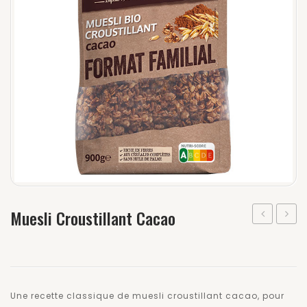
Muesli Croustillant Cacao
Croustillan
Croust
Nature
Choco
Noir
&
Une recette classique de muesli croustillant cacao, pour