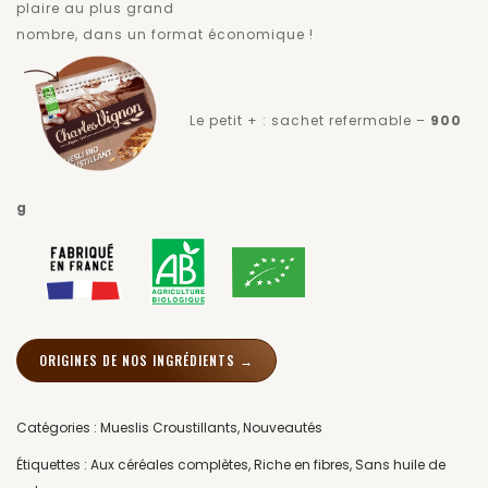
Noise
plaire au plus grand
nombre, dans un format économique !
Le petit + : sachet refermable –
900
g
ORIGINES DE NOS INGRÉDIENTS →
Catégories :
Mueslis Croustillants
,
Nouveautés
Étiquettes :
Aux céréales complètes
,
Riche en fibres
,
Sans huile de