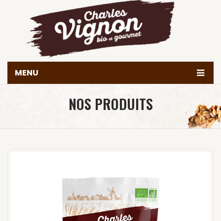
MENU
Accueil
NOS PRODUITS
Histoire
Produits
Valeurs & engagements
Nous trouver
Contact
Achetez en ligne