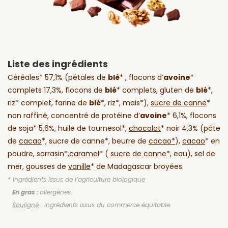
Liste des ingrédients
Céréales* 57,1% (pétales de
blé
* , flocons d’
avoine
*
complets 17,3%, flocons de
blé
* complets, gluten de
blé
*,
riz* complet, farine de
blé
*, riz*, mais*),
sucre de canne
*
non raffiné, concentré de protéine d’
avoine
* 6,1%, flocons
de soja* 5,6%, huile de tournesol*,
chocolat
* noir 4,3% (pâte
de
cacao
*, sucre de canne*, beurre de
cacao*
),
cacao
* en
poudre, sarrasin*,
caramel
* (
sucre de canne
*, eau), sel de
mer, gousses de
vanille
* de Madagascar broyées.
* Ingrédients issus de l’agriculture biologique
En gras :
allergènes.
Souligné
: ingrédients issus du commerce équitable