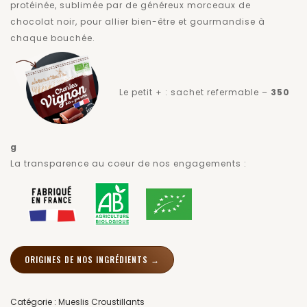
Noisettes
Cassi
protéinée, sublimée par de généreux morceaux de
–
chocolat noir, pour allier bien-être et gourmandise à
chaque bouchée.
Fraise
Le petit + : sachet refermable –
350
g
La transparence au coeur de nos engagements :
ORIGINES DE NOS INGRÉDIENTS →
Catégorie :
Mueslis Croustillants