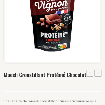
Muesli Croustillant Protéiné Chocolat
Croustillan
Croust
Chocolat
Proté
Noir
Cranb
&
–
Une recette de muesli croustillant aussi savoureuse que