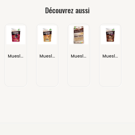
Découvrez aussi
Muesli Croustillant Chocolat Fruits Rouges
Muesli Céréales Toastées 5 Noix : Amandes, Noisettes, Noix, Noix De Pécan & Noix De Cajou
Muesli Croustillant Nature
Muesli Croustillant Chocolat Noir & Noisettes