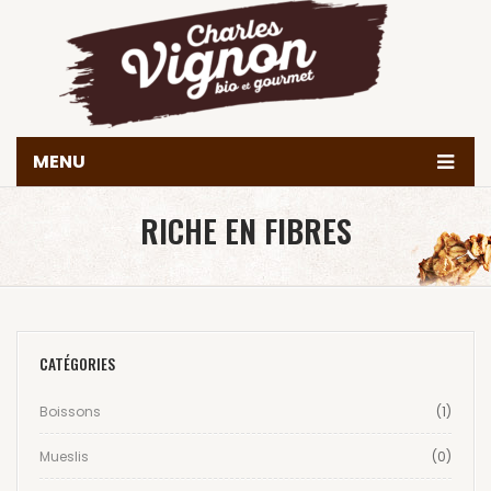
MENU
Accueil
RICHE EN FIBRES
Histoire
Produits
Valeurs & engagements
CATÉGORIES
Nous trouver
Boissons
(1)
Contact
Mueslis
(0)
Achetez en ligne