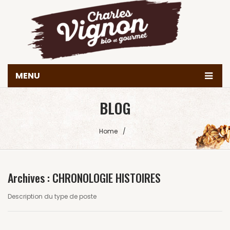
MENU
Accueil
BLOG
Histoire
Home
/
Produits
Valeurs & engagements
Archives :
CHRONOLOGIE HISTOIRES
Nous trouver
Description du type de poste
Contact
Achetez en ligne