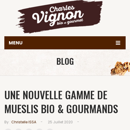
MENU
Accueil
BLOG
Histoire
Produits
UNE NOUVELLE GAMME DE
Valeurs & engagements
Nous trouver
MUESLIS BIO & GOURMANDS
Contact
-
-
By :
Christelle ISSA
25 Juillet 2020
Achetez en ligne