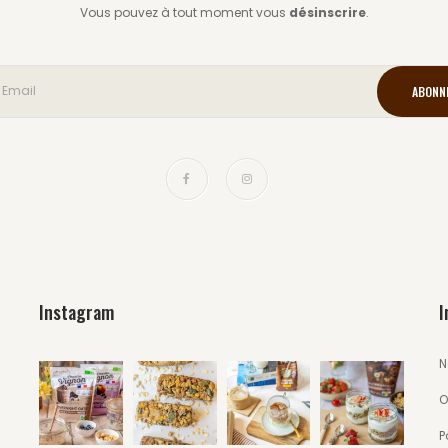
Vous pouvez à tout moment vous
désinscrire
.
Instagram
I
N
O
P