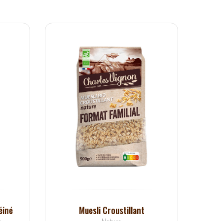
éiné
Muesli Croustillant