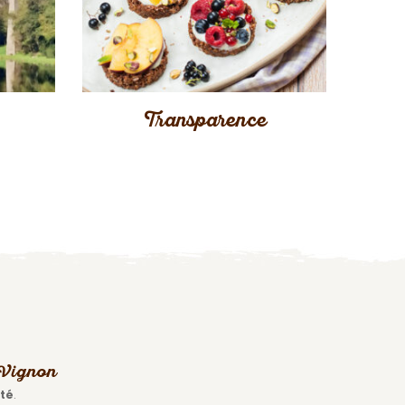
Transparence
s Vignon
ité
.