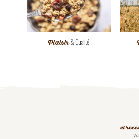
& Qualité
Plaisir
et rece
Vo