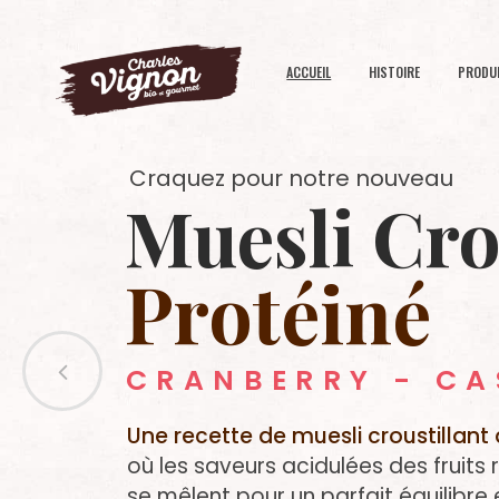
ACCUEIL
HISTOIRE
PRODU
Craquez pour notre nouveau
Muesli Cro
Protéiné
CRANBERRY - CA
Une recette de muesli croustillan
où les saveurs acidulées des fruits 
se mêlent pour un parfait équilibre e