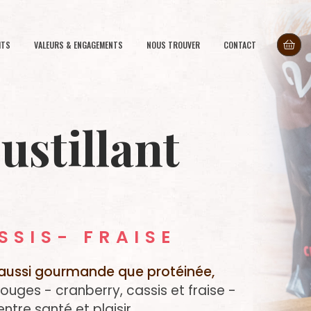
ITS
VALEURS & ENGAGEMENTS
NOUS TROUVER
CONTACT
ustillant
SSIS- FRAISE
t aussi gourmande que protéinée,
rouges - cranberry, cassis et fraise -
ntre santé et plaisir.