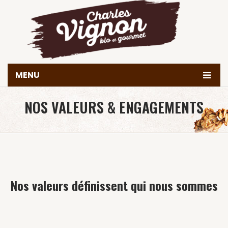
MENU
Accueil
NOS VALEURS & ENGAGEMENTS
Histoire
Produits
Valeurs & engagements
Nous trouver
Nos valeurs définissent qui nous sommes
Contact
Achetez en ligne