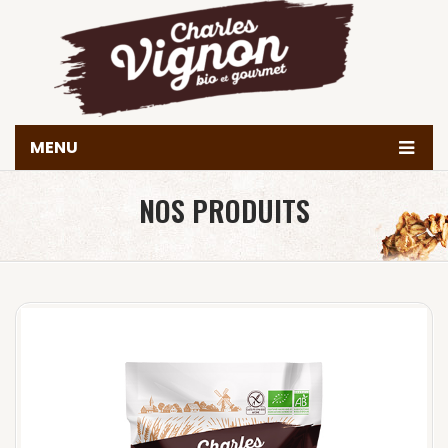
MENU
Accueil
NOS PRODUITS
Histoire
Produits
Valeurs & engagements
Nous trouver
Contact
Achetez en ligne