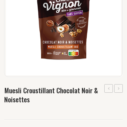
Muesli Croustillant Chocolat Noir &
Croustillan
Croust
Noisettes
Cacao
Proté
Choco