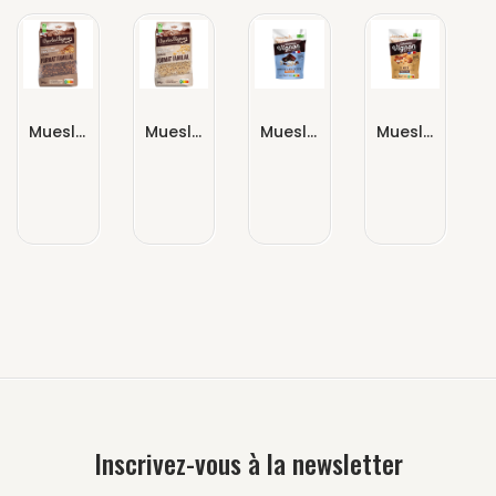
Muesli Croustillant Cacao
Muesli Croustillant Nature
Muesli Pépites & Flocons Chocolat Noix De Coco
Muesli Céréales Toastées 5 Noix : Amandes, Noisettes, Noix, Noix De Pécan & Noix De Cajou
Inscrivez-vous à la newsletter