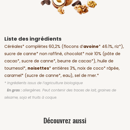
Liste des ingrédients
Céréales* complètes 60,2% (flocons d’
avoine
* 46.1%, riz*),
sucre de canne* non raffiné, chocolat* noir 10% (pâte de
cacao*, sucre de canne*, beurre de cacao*), huile de
tournesol*,
noisettes
* entières 3%, noix de coco* râpée,
caramel* (sucre de canne*, eau), sel de mer.*
* Ingrédients issus de l’agriculture biologique
En gras :
allergènes. Peut contenir des traces de lait, graines de
sésame, soja et fruits à coque.
Découvrez aussi