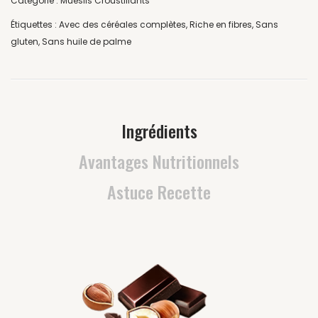
Catégorie :
Mueslis Croustillants
Étiquettes :
Avec des céréales complètes
,
Riche en fibres
,
Sans
gluten
,
Sans huile de palme
Ingrédients
Avantages Nutritionnels
Astuce Recette