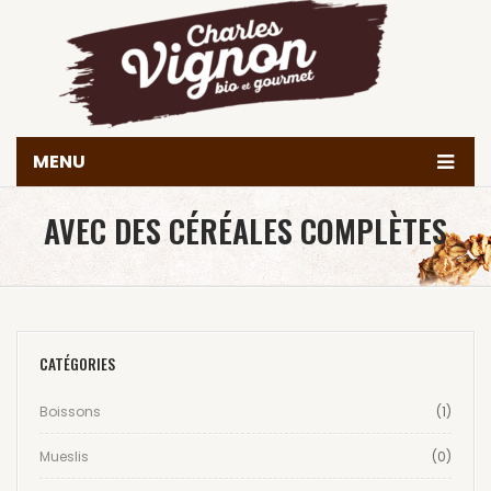
MENU
Accueil
AVEC DES CÉRÉALES COMPLÈTES
Histoire
Produits
Valeurs & engagements
CATÉGORIES
Nous trouver
Boissons
(1)
Contact
Mueslis
(0)
Achetez en ligne