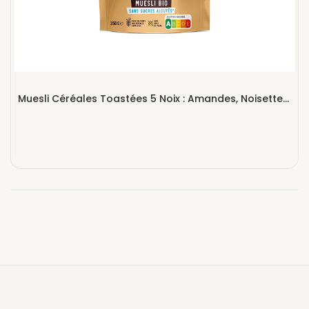
Muesli Céréales Toastées 5 Noix : Amandes, Noisettes, Noix, Noix De Pécan & Noix De Cajou