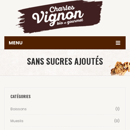
MENU
Accueil
SANS SUCRES AJOUTÉS
Histoire
Produits
Valeurs & engagements
CATÉGORIES
Nous trouver
Boissons
(1)
Contact
Mueslis
(0)
Achetez en ligne