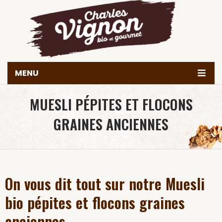
MENU
Accueil
MUESLI PÉPITES ET FLOCONS
Histoire
GRAINES ANCIENNES
Produits
Valeurs & engagements
Nous trouver
On vous dit tout sur notre Muesli
Contact
bio pépites et flocons graines
Achetez en ligne
anciennes