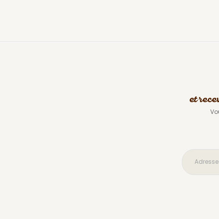
et rece
Vo