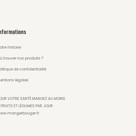
nformations
otre histoire
ù trouver nos produits ?
olitique de confidentialité
entions légales
OUR VOTRE SANTÉ MANGEZ AU MOINS
 FRUITS ET LÉGUMES PAR JOUR
ww.mangerbouger.fr