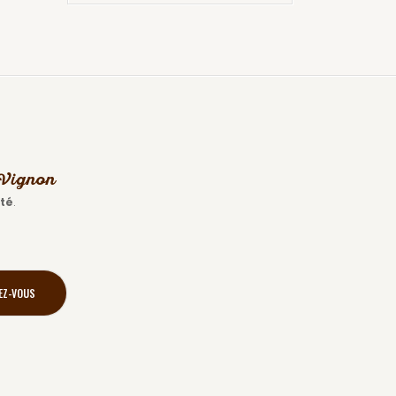
s Vignon
ité
.