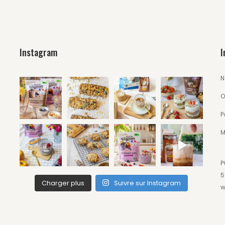
Instagram
I
N
O
P
M
P
5
Charger plus
Suivre sur Instagram
w