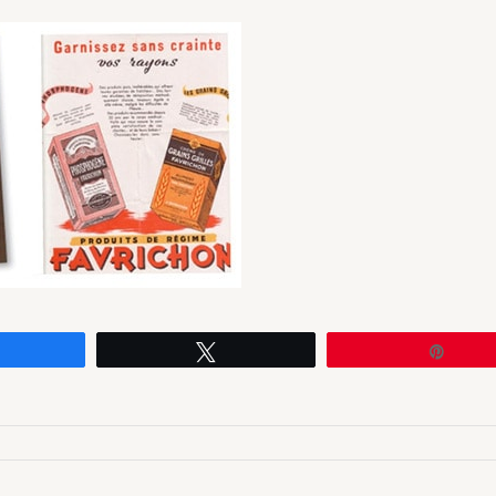
Partagez
Tweetez
Enreg