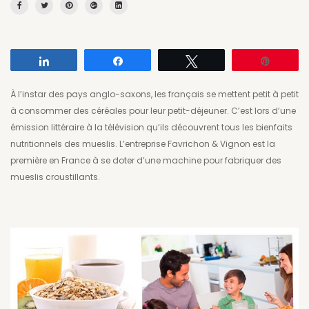
Partagez
Partagez
Tweetez
Enregis
À l’instar des pays anglo-saxons, les français se mettent petit à petit
à consommer des céréales pour leur petit-déjeuner. C’est lors d’une
émission littéraire à la télévision qu’ils découvrent tous les bienfaits
nutritionnels des mueslis. L’entreprise Favrichon & Vignon est la
première en France à se doter d’une machine pour fabriquer des
mueslis croustillants.