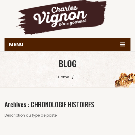
MENU
Accueil
BLOG
Histoire
Home
/
Produits
Valeurs & engagements
Archives :
CHRONOLOGIE HISTOIRES
Nous trouver
Description du type de poste
Contact
Achetez en ligne